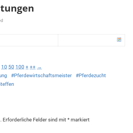
tungen
ed
10
50
100
+
++
→
ung
Pferdewirtschaftsmeister
Pferdezucht
Steffen
.
Erforderliche Felder sind mit
*
markiert