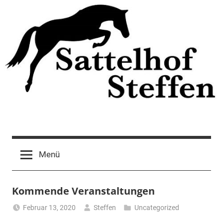
Zum
Inhalt
springen
Menü
Kommende Veranstaltungen
Februar 13, 2020
Steffen
Uncategorized