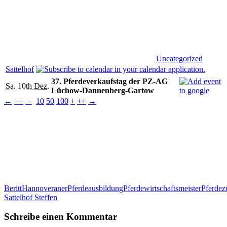
Uncategorized
Sattelhof
37. Pferdeverkaufstag der PZ-AG
Sa. 10th Dez.
Lüchow-Dannenberg-Gartow
←
−−
−
10
50
100
+
++
→
Beritt
Hannoveraner
Pferdeausbildung
Pferdewirtschaftsmeister
Pferdez
Sattelhof Steffen
Schreibe einen Kommentar