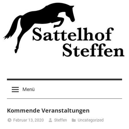
Zum
Inhalt
springen
Menü
Kommende Veranstaltungen
Februar 13, 2020
Steffen
Uncategorized