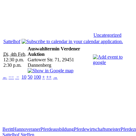
Uncategorized
Sattelhof
Auswahltermin Verdener
Di. 4th Feb.
Auktion
12:30 p.m.
Gartower Str. 71, 29451
2:30 p.m.
Dannenberg
←
−−
−
10
50
100
+
++
→
Beritt
Hannoveraner
Pferdeausbildung
Pferdewirtschaftsmeister
Pferdez
Sattelhof Steffen