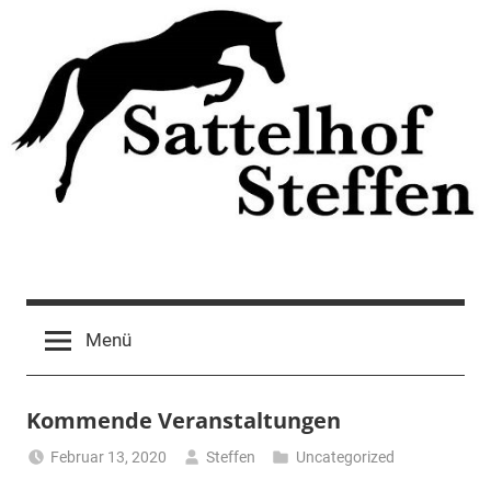
Zum
Inhalt
springen
Menü
Kommende Veranstaltungen
Februar 13, 2020
Steffen
Uncategorized