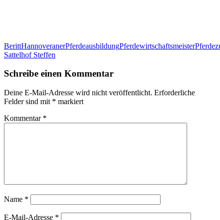
Beritt
Hannoveraner
Pferdeausbildung
Pferdewirtschaftsmeister
Pferdez
Sattelhof Steffen
Schreibe einen Kommentar
Deine E-Mail-Adresse wird nicht veröffentlicht.
Erforderliche
Felder sind mit
*
markiert
Kommentar
*
Name
*
E-Mail-Adresse
*