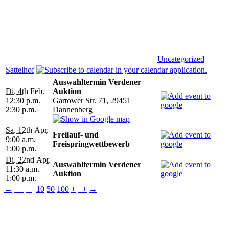
Uncategorized
Sattelhof
Auswahltermin Verdener
Di. 4th Feb.
Auktion
12:30 p.m.
Gartower Str. 71, 29451
2:30 p.m.
Dannenberg
Sa. 12th Apr.
Freilauf- und
9:00 a.m.
Freispringwettbewerb
1:00 p.m.
Di. 22nd Apr.
Auswahltermin Verdener
11:30 a.m.
Auktion
1:00 p.m.
←
−−
−
10
50
100
+
++
→