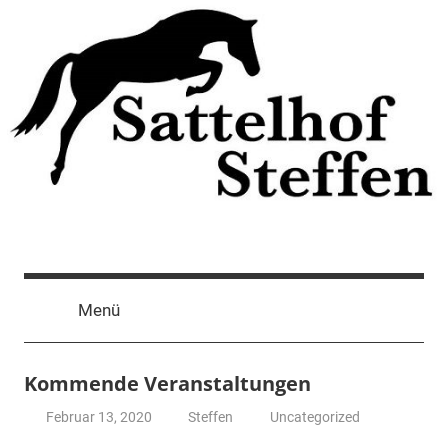
Zum
Inhalt
springen
Menü
Kommende Veranstaltungen
Februar 13, 2020
Steffen
Uncategorized