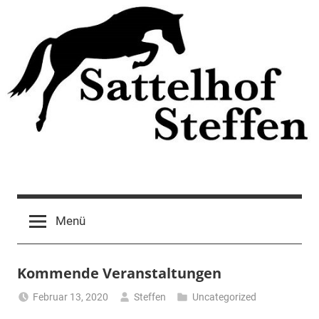
Zum
Inhalt
springen
Menü
Kommende Veranstaltungen
Februar 13, 2020
Steffen
Uncategorized