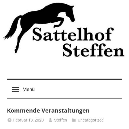
Zum
Inhalt
springen
Menü
Kommende Veranstaltungen
Februar 13, 2020
Steffen
Uncategorized