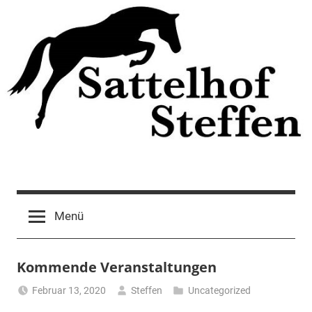
Zum
Inhalt
springen
Menü
Kommende Veranstaltungen
Februar 13, 2020
Steffen
Uncategorized